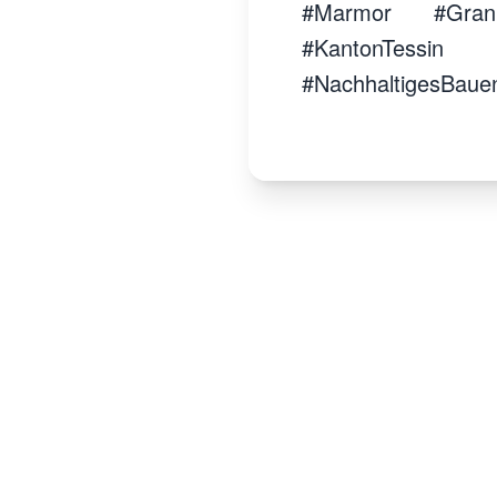
#Marmor #Granit
#KantonTessin 
#NachhaltigesBaue