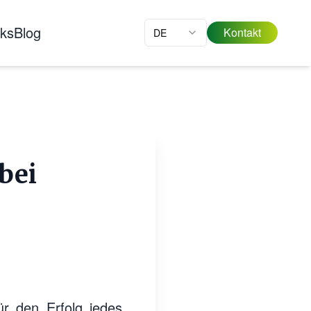
nks
Blog
Kontakt
DE
bei
ür den Erfolg jedes