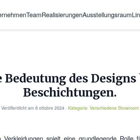
ernehmen
Team
Realisierungen
Ausstellungsraum
Li
er uns
schichte
tifizierungen
sbildung
e Bedeutung des Designs 
Beschichtungen.
Veröffentlicht am
8 ottobre 2024
·
Kategorie
:
Verschiedene
Showroom
 Verkleidungen spielt eine grundlegende Rolle f