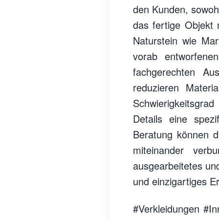
den Kunden, sowohl
das fertige Objekt 
Naturstein wie Mar
vorab entworfene
fachgerechten Aus
reduzieren Materi
Schwierigkeitsgrad
Details eine spez
Beratung können d
miteinander verb
ausgearbeitetes und 
und einzigartiges E
#Verkleidungen #In