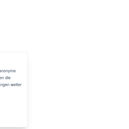
 anonyme
en die
ngen weiter