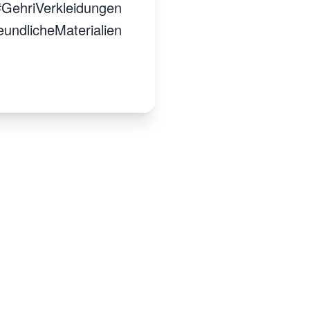
hriVerkleidungen
icheMaterialien