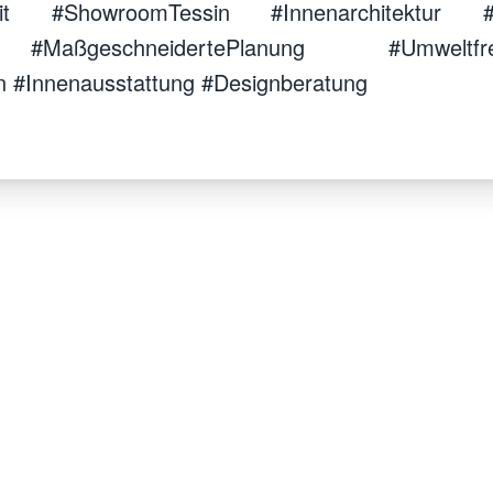
 #ShowroomTessin #Innenarchitektur #Ge
#MaßgeschneidertePlanung #Umweltfreundl
n #Innenausstattung #Designberatung