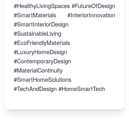
#HealthyLivingSpaces #FutureOfDesign
#SmartMaterials #InteriorInnovation
#SmartInteriorDesign
#SustainableLiving
#EcoFriendlyMaterials
#LuxuryHomeDesign
#ContemporaryDesign
#MaterialContinuity
#SmartHomeSolutions
#TechAndDesign #HomeSmartTech