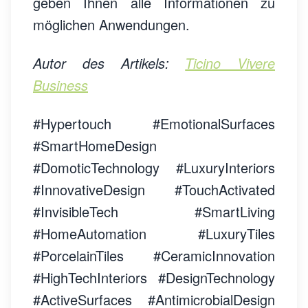
geben Ihnen alle Informationen zu
möglichen Anwendungen.
Autor des Artikels:
Ticino Vivere
Business
#Hypertouch #EmotionalSurfaces
#SmartHomeDesign
#DomoticTechnology #LuxuryInteriors
#InnovativeDesign #TouchActivated
#InvisibleTech #SmartLiving
#HomeAutomation #LuxuryTiles
#PorcelainTiles #CeramicInnovation
#HighTechInteriors #DesignTechnology
#ActiveSurfaces #AntimicrobialDesign