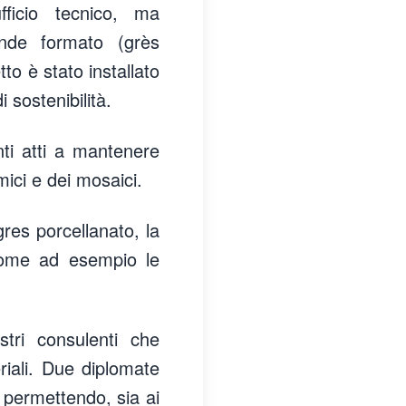
fficio tecnico, ma
ande formato (grès
tto è stato installato
 sostenibilità.
nti atti a mantenere
mici e dei mosaici.
gres porcellanato, la
i come ad esempio le
tri consulenti che
riali. Due diplomate
e permettendo, sia ai