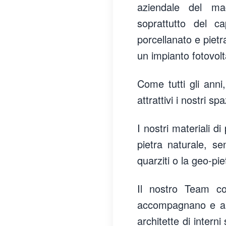
aziendale del mag
soprattutto del c
porcellanato e pietra 
un impianto fotovolt
Come tutti gli anni
attrattivi i nostri s
I nostri materiali d
pietra naturale, se
quarziti o la geo-pie
Il nostro Team co
accompagnano e aiut
architette di intern