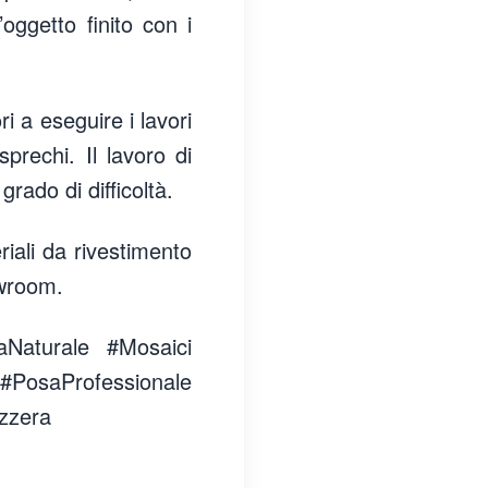
’oggetto finito con i
i a eseguire i lavori
prechi. Il lavoro di
rado di difficoltà.
riali da rivestimento
owroom.
raNaturale #Mosaici
#PosaProfessionale
izzera