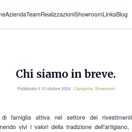
me
Azienda
Team
Realizzazioni
Showroom
Links
Blog
Chi siamo
La storia
Certificazioni
Formazione
Chi siamo in breve.
Pubblicato il
10 ottobre 2024
·
Categoria
:
Showroom
i famiglia attiva nel settore dei rivestiment
ndo vivi i valori della tradizione dell’artigiano