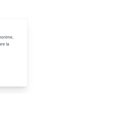
anonime,
are la
ORARI SHOWROOM
Preferibilmente su