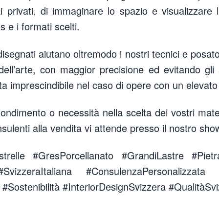
i privati, di immaginare lo spazio e visualizzare l
s e i formati scelti.
isegnati aiutano oltremodo i nostri tecnici e posator
ell’arte, con maggior precisione ed evitando gli s
a imprescindibile nel caso di opere con un elevato g
ondimento o necessità nella scelta dei vostri mate
nsulenti alla vendita vi attende presso il nostro sh
strelle #GresPorcellanato #GrandiLastre #Piet
e #SvizzeraItaliana #ConsulenzaPersonalizzata 
 #Sostenibilità #InteriorDesignSvizzera #QualitàSv