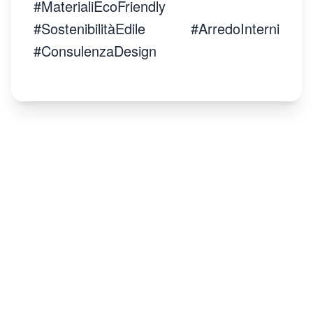
#MaterialiEcoFriendly
#SostenibilitàEdile #ArredoInterni
#ConsulenzaDesign