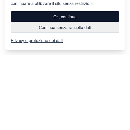
continuare a utilizzare il sito senza restrizioni.
Ok, continua
Continua senza raccolta dati
Privacy e protezione dei dati
Via Chiosso 12
CH-6948
Porza
+41 91 936 30 00
info@gehri.swiss