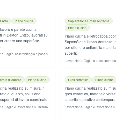
 Entzo
Piano cucina
SapienStone Urban Antracite
Piano cucina
 lavoro e parete cucina
ti in Dekton Entzo, lavorati su
Piano cucina e retrocappa coord
er creare una superficie
SapienStone Urban Antracite, re
.
per ottenere uniformità materica
superfici.
ne:
Taglio, assemblaggio e posa su
Lavorazione:
Taglio e posa coordina
rato di quarzo
Piano cucina
Gres ceramico
Piano cucina
cina realizzato su misura in
Piano cucina realizzato su misu
ato di quarzo, soluzione
gres ceramico, materiale versat
superfici di lavoro coordinate.
superfici operative contempora
ne:
Taglio e lavorazione su misura
Lavorazione:
Taglio e lavorazione s