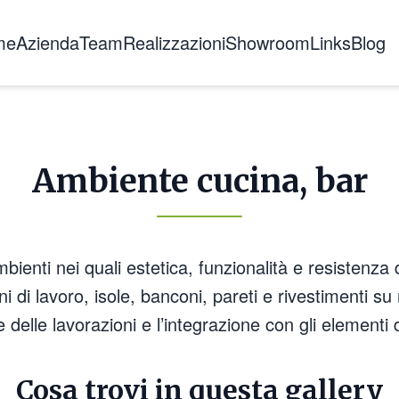
me
Azienda
Team
Realizzazioni
Showroom
Links
Blog
Chi siamo
La storia
Certificazioni
Ambiente cucina, bar
Formazione
mbienti nei quali estetica, funzionalità e resistenz
ni di lavoro, isole, banconi, pareti e rivestimenti s
e delle lavorazioni e l’integrazione con gli elementi 
Cosa trovi in questa gallery