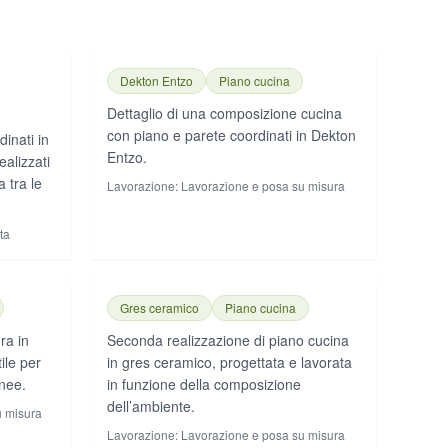
Dekton Entzo
Piano cucina
Dettaglio di una composizione cucina
con piano e parete coordinati in Dekton
inati in
Entzo.
alizzati
 tra le
Lavorazione:
Lavorazione e posa su misura
ta
Gres ceramico
Piano cucina
ra in
Seconda realizzazione di piano cucina
ile per
in gres ceramico, progettata e lavorata
nee.
in funzione della composizione
dell’ambiente.
u misura
Lavorazione:
Lavorazione e posa su misura