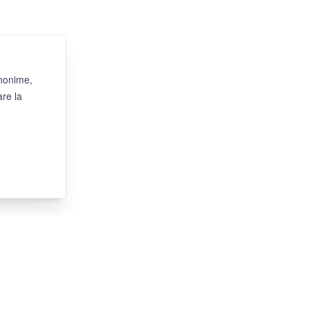
anonime,
are la
ORARI SHOWROOM
Preferibilmente su