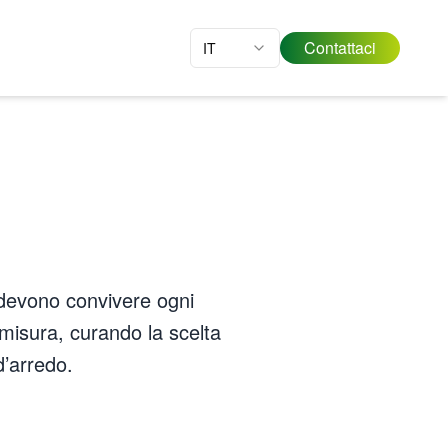
Contattaci
IT
a devono convivere ogni
u misura, curando la scelta
d’arredo.