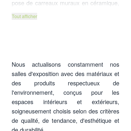
pose de carreaux muraux en céramique,
c'est-à-dire de carreaux et de dalles en
Tout afficher
porcelaine, des formats traditionnels aux
grands formats, de mosaïques, de
pierres naturelles de toutes sortes et de
toutes origines, et de pierres artificielles
telles que les agglomérés de quartz et de
Nous actualisons constamment nos
ciment.
salles d'exposition avec des matériaux et
des produits respectueux de
Conformément à notre philosophie
l'environnement, conçus pour les
d'entreprise, notre principal objectif est
espaces intérieurs et extérieurs,
de nous améliorer constamment, en
soigneusement choisis selon des critères
nous concentrant sur l'innovation, les
de qualité, de tendance, d'esthétique et
tendances et les nouvelles technologies
de durabilité.