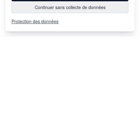
Continuer sans collecte de données
Protection des données
Via Chiosso 12
CH-6948
Porza
+41 91 936 30 00
info@gehri.swiss
SUIVEZ-NOUS