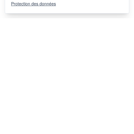
Protection des données
Via Chiosso 12
CH-6948
Porza
+41 91 936 30 00
info@gehri.swiss
SUIVEZ-NOUS
HEURES D'OUVERTURE DE LA SALLE