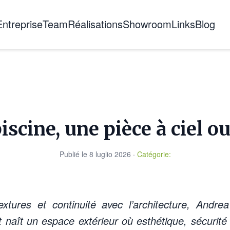
Entreprise
Team
Réalisations
Showroom
Links
Blog
A propos de nous
L'histoire
Certifications
Formation
iscine, une pièce à ciel o
Publié le
8 luglio 2026
·
Catégorie
:
extures et continuité avec l’architecture, Andr
naît un espace extérieur où esthétique, sécurité 