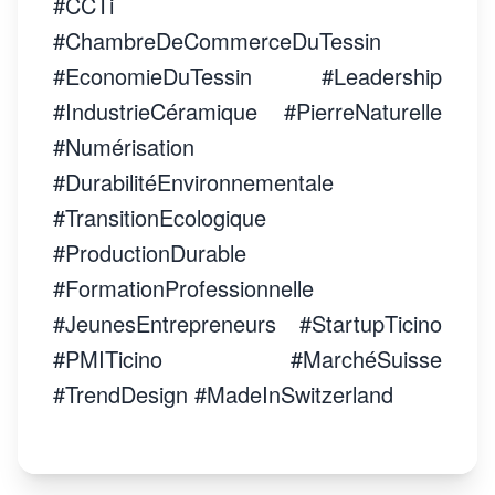
#CCTi
#ChambreDeCommerceDuTessin
#EconomieDuTessin #Leadership
#IndustrieCéramique #PierreNaturelle
#Numérisation
#DurabilitéEnvironnementale
#TransitionEcologique
#ProductionDurable
#FormationProfessionnelle
#JeunesEntrepreneurs #StartupTicino
#PMITicino #MarchéSuisse
#TrendDesign #MadeInSwitzerland