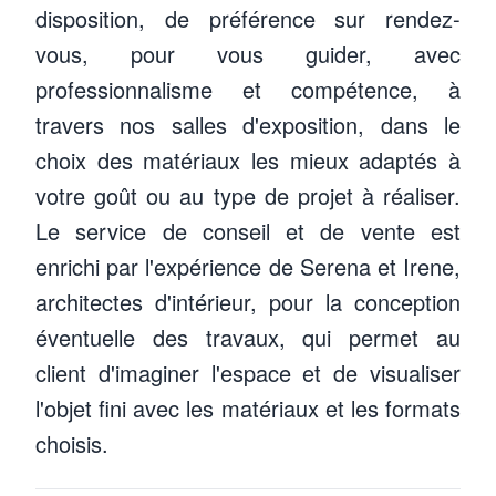
disposition, de préférence sur rendez-
vous, pour vous guider, avec
professionnalisme et compétence, à
travers nos salles d'exposition, dans le
choix des matériaux les mieux adaptés à
votre goût ou au type de projet à réaliser.
Le service de conseil et de vente est
enrichi par l'expérience de Serena et Irene,
architectes d'intérieur, pour la conception
éventuelle des travaux, qui permet au
client d'imaginer l'espace et de visualiser
l'objet fini avec les matériaux et les formats
Deborah Gehri
Matteo Mucchiani
Irene Roncone
Davide Lonardi
choisis.
Membre de la Direction, Membre du CA
Conseiller de vente
Architecte d'intérieur, Conseiller de vente
Responsable commerciale