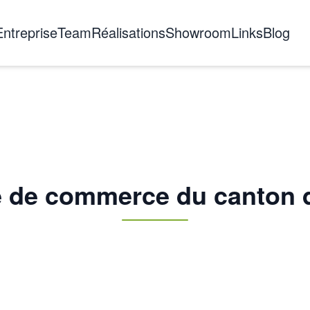
Entreprise
Team
Réalisations
Showroom
Links
Blog
A propos de nous
L'histoire
Certifications
Formation
 de commerce du canton d