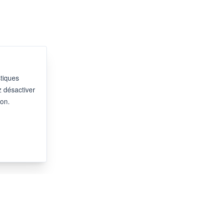
stiques
z désactiver
ion.